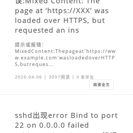
误:Mixed Content: The
page at ‘https://XXX’ was
loaded over HTTPS, but
requested an ins
提示或报错：
MixedContent:Thepageat'https://ww
w.example.com'wasloadedoverHTTP
S,butreques...
2020.04.06 | 3097阅读 |
0 条评论
阅读全文
sshd出现error Bind to port
22 on 0.0.0.0 failed