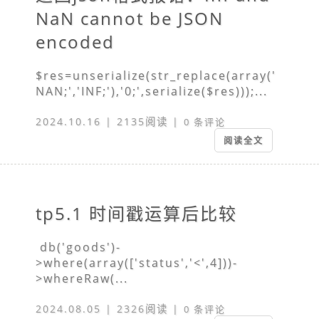
NaN cannot be JSON
encoded
$res=unserialize(str_replace(array('
NAN;','INF;'),'0;',serialize($res)));...
2024.10.16 | 2135阅读 |
0 条评论
阅读全文
tp5.1 时间戳运算后比较
db('goods')-
>where(array(['status','<',4]))-
>whereRaw(...
2024.08.05 | 2326阅读 |
0 条评论